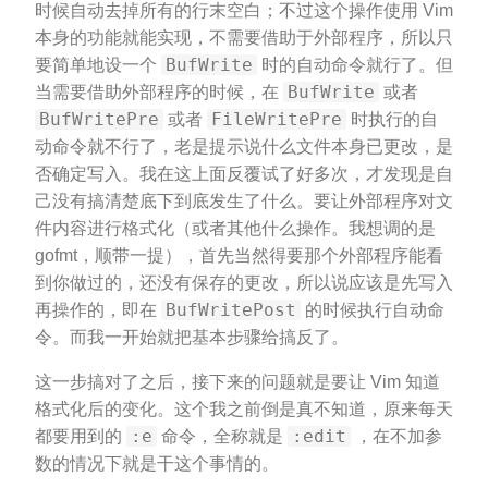
时候自动去掉所有的行末空白；不过这个操作使用 Vim
本身的功能就能实现，不需要借助于外部程序，所以只
BufWrite
要简单地设一个
时的自动命令就行了。但
BufWrite
当需要借助外部程序的时候，在
或者
BufWritePre
FileWritePre
或者
时执行的自
动命令就不行了，老是提示说什么文件本身已更改，是
否确定写入。我在这上面反覆试了好多次，才发现是自
己没有搞清楚底下到底发生了什么。要让外部程序对文
件内容进行格式化（或者其他什么操作。我想调的是
gofmt，顺带一提），首先当然得要那个外部程序能看
到你做过的，还没有保存的更改，所以说应该是先写入
BufWritePost
再操作的，即在
的时候执行自动命
令。而我一开始就把基本步骤给搞反了。
这一步搞对了之后，接下来的问题就是要让 Vim 知道
格式化后的变化。这个我之前倒是真不知道，原来每天
:e
:edit
都要用到的
命令，全称就是
，在不加参
数的情况下就是干这个事情的。