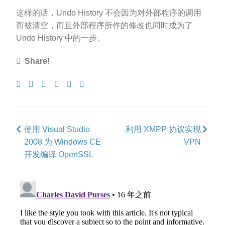
这样的话，Undo History 不会因为对外部程序的调用
而被清空，而且外部程序所作的修改也同时成为了
Undo History 中的一步。
Share!
Share
Tweet
Share
Post
Pin
Submit
on
on
to
it
to
Facebook
Google+
Tumblr
Reddit
使用 Visual Studio
利用 XMPP 协议实现
2008 为 Windows CE
VPN
开发编译 OpenSSL