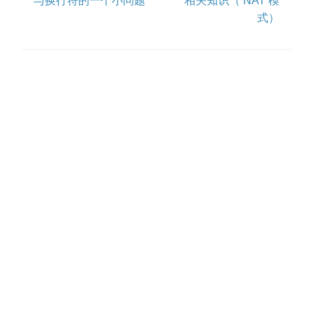
与换行符的一个小问题
相关知识（ NAT 模
式）