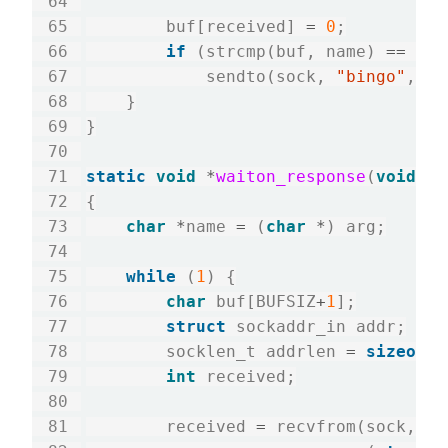
        buf[received] 
=
0
;

if
 (strcmp(buf, name) 
==
0
)

            sendto(sock, 
"bingo"
, 
5
,
    }

}

static
void
*
waiton_response
(
void
*
a
{

char
*
name 
=
 (
char
*
) arg;

while
 (
1
) {

char
 buf[BUFSIZ
+
1
];

struct
 sockaddr_in addr;

        socklen_t addrlen 
=
sizeof
(a
int
 received;

        received 
=
 recvfrom(sock, bu