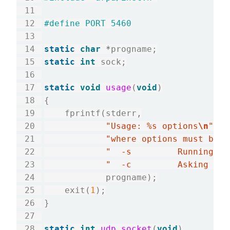
static
char
*
static
int
 sock;

static
void
usage
(
void
)

{

    fprintf(stderr,

"Usage: %s options
\n
"
"where options must be o
"  -s         Running as
"  -c         Asking for
            progname);

    exit(
1
);

}

static
int
udp_socket
(
void
)
