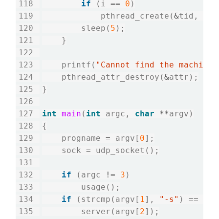
if
 (i 
==
0
)

            pthread_create(
&
tid, 
&
at
        sleep(
5
);

    }

    printf(
"Cannot find the machine.
    pthread_attr_destroy(
&
attr);

}

int
main
(
int
 argc, 
char
**
argv)

{

    progname 
=
 argv[
0
];

    sock 
=
 udp_socket();

if
 (argc 
!=
3
)

        usage();

if
 (strcmp(argv[
1
], 
"-s"
) 
==
0
)

        server(argv[
2
]);
