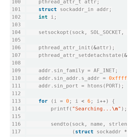
    pthread_attr_t attr;

struct
 sockaddr_in addr;

int
 i;

    setsockopt(sock, SOL_SOCKET, SO_
    pthread_attr_init(
&
attr);

    pthread_attr_setdetachstate(
&
att
    addr.sin_family 
=
 AF_INET;

    addr.sin_addr.s_addr 
=
0xfffffff
    addr.sin_port 
=
 htons(PORT);

for
 (i 
=
0
; i 
<
6
; i
++
) {

        printf(
"Searching...
\n
"
);

        sendto(sock, name, strlen(na
               (
struct
 sockaddr 
*
) 
&