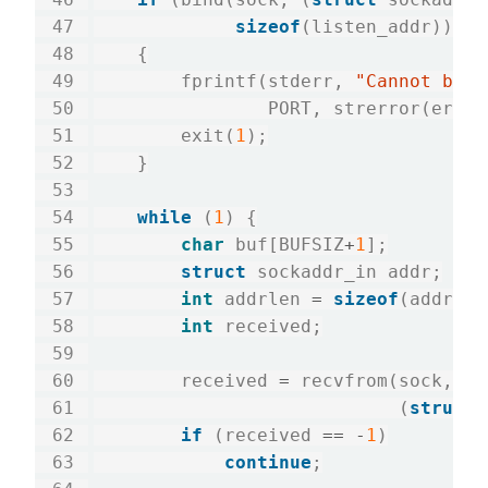
sizeof
(listen_addr)) 
==
    {

        fprintf(stderr, 
"Cannot bind
                PORT, strerror(errno)
        exit(
1
);

    }

while
 (
1
) {

char
 buf[BUFSIZ
+
1
];

struct
 sockaddr_in addr;

int
 addrlen 
=
sizeof
(addr);

int
 received;

        received 
=
 recvfrom(sock, bu
                            (
struct
 
if
 (received 
==
-
1
)

continue
;
