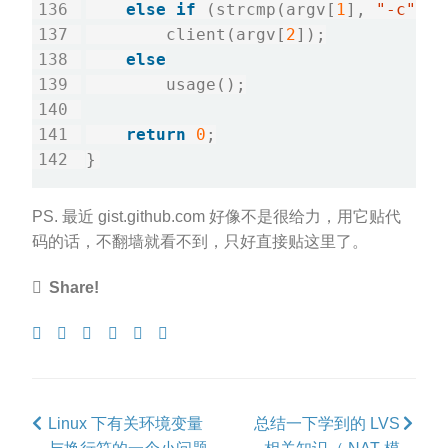
else
if
 (strcmp(argv[
1
], 
"-c"
) 
=
        client(argv[
2
]);

else
        usage();

return
0
;

PS. 最近 gist.github.com 好像不是很给力，用它贴代
码的话，不翻墙就看不到，只好直接贴这里了。
Share!
Share
Tweet
Share
Post
Pin
Submit
on
on
to
it
to
Facebook
Google+
Tumblr
Reddit
Linux 下有关环境变量
总结一下学到的 LVS