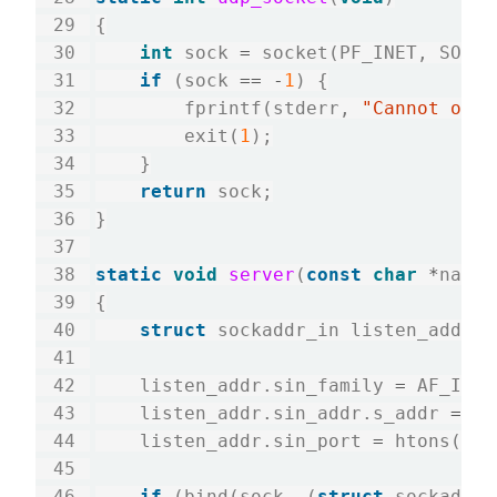
{

int
 sock 
=
 socket(PF_INET, SOCK_
if
 (sock 
==
-
1
) {

        fprintf(stderr, 
"Cannot open
        exit(
1
);

    }

return
 sock;

}

static
void
server
(
const
char
*
name)

{

struct
 sockaddr_in listen_addr;

    listen_addr.sin_family 
=
 AF_INET;
    listen_addr.sin_addr.s_addr 
=
 IN
    listen_addr.sin_port 
=
 htons(POR
if
 (bind(sock, (
struct
 sockaddr 