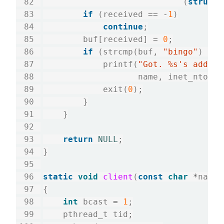
                            (
struct
 
if
 (received 
==
-
1
)

continue
;

        buf[received] 
=
0
;

if
 (strcmp(buf, 
"bingo"
) 
==
            printf(
"Got. %s's addres
                   name, inet_ntoa(a
            exit(
0
);

        }

    }

return
NULL
;

}

static
void
client
(
const
char
*
name)

{

int
 bcast 
=
1
;

    pthread_t tid;
