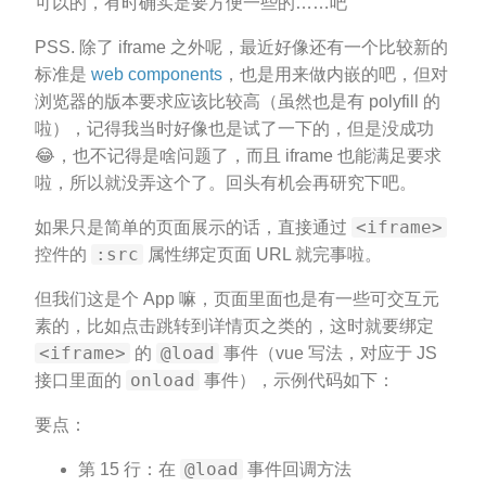
可以的，有时确实是要方便一些的……吧
PSS. 除了 iframe 之外呢，最近好像还有一个比较新的
标准是
web components
，也是用来做内嵌的吧，但对
浏览器的版本要求应该比较高（虽然也是有 polyfill 的
啦），记得我当时好像也是试了一下的，但是没成功
😂，也不记得是啥问题了，而且 iframe 也能满足要求
啦，所以就没弄这个了。回头有机会再研究下吧。
<iframe>
如果只是简单的页面展示的话，直接通过
:src
控件的
属性绑定页面 URL 就完事啦。
但我们这是个 App 嘛，页面里面也是有一些可交互元
素的，比如点击跳转到详情页之类的，这时就要绑定
<iframe>
@load
的
事件（vue 写法，对应于 JS
onload
接口里面的
事件），示例代码如下：
要点：
@load
第 15 行：在
事件回调方法