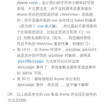
jQuery
zepto
，这让我们的字符串小脚本好写很
多啦。不过要注意：由于这段脚本是要直接在
iframe 所在的浏览器环境（WebView）里面跑
的，而不是像外面的 vue 会先经过 babel 的编译
（因为用了
.vue 格式
嘛），所以最好不要用那些
() =>
个比较新的语法，比如这里就没有用
{}
的匿名函数写法（因为……我也懒得查啦，
而且手机的 WebView 兼容性嘛，你懂的 😏）。
window.parent
第 19 行：在 iframe 环境中，
window
就是其外部环境的
对象啦，调用其
postMessage
方法就可以往外边发
message
事件了，所传参数会最终变成该事件
data
的
字段。
第 30 行：最终接收到 iframe 传出来的
message
事件，然后就……该干嘛干嘛啰。
OK，以上就是本次的 vue 集成 iframe 并实现互操作的
方法总结啦。