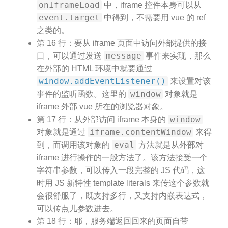
onIframeLoad
中，iframe 控件本身可以从
event.target
中得到，不需要用 vue 的 ref
之类的。
第 16 行：要从 iframe 页面中访问外部提供的接
message
口，可以通过发送
事件来实现，那么
在外部的 HTML 环境中就要通过
window.addEventListener()
来设置对该
window
事件的监听函数。这里的
对象就是
iframe 外部 vue 所在的浏览器对象。
window
第 17 行：从外部访问 iframe 本身的
iframe.contentWindow
对象就是通过
来得
eval
到，而调用该对象的
方法就是从外部对
iframe 进行操作的一般方法了。该方法接受一个
字符串参数，可以传入一段完整的 JS 代码，这
时用 JS 新特性 template literals 来传这个参数就
会很舒服了，既支持多行，又支持内嵌表达式，
可以传点儿参数进去。
第 18 行：耶，服务端返回回来的页面自带