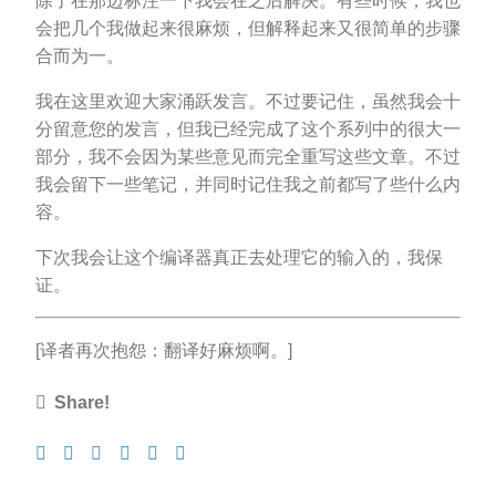
除了在那边标注一下我会在之后解决。有些时候，我也
会把几个我做起来很麻烦，但解释起来又很简单的步骤
合而为一。
我在这里欢迎大家涌跃发言。不过要记住，虽然我会十
分留意您的发言，但我已经完成了这个系列中的很大一
部分，我不会因为某些意见而完全重写这些文章。不过
我会留下一些笔记，并同时记住我之前都写了些什么内
容。
下次我会让这个编译器真正去处理它的输入的，我保
证。
[译者再次抱怨：翻译好麻烦啊。]
Share!
Share
Tweet
Share
Post
Pin
Submit
on
on
to
it
to