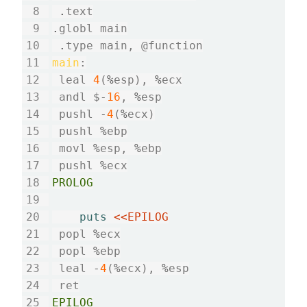
.
.
globl main

.
main
:

 leal 
4
(
%
esp), 
%
ecx

 andl $-
16
, 
%
esp

 pushl 
-
4
(
%
ecx)

 pushl 
%
ebp

 movl 
%
esp, 
%
ebp

 pushl 
%
PROLOG
puts
 popl 
%
ecx

 popl 
%
ebp

 leal 
-
4
(
%
ecx), 
%
esp

EPILOG