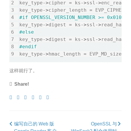
key_type
->
cipher 
=
 ks
->
ssl
->
enc_read_c
key_type
->
cipher_length 
=
 EVP_CIPHER_k
key_type
->
digest 
=
 ks
->
ssl
->
read_hash
-
key_type
->
digest 
=
 ks
->
ssl
->
key_type
->
hmac_length 
=
 EVP_MD_size (s
这样就行了。
Share!
Share
Tweet
Share
Post
Pin
Submit
on
on
to
it
to
Facebook
Google+
Tumblr
Reddit
编写自己的 Web 版
OpenSSL 与