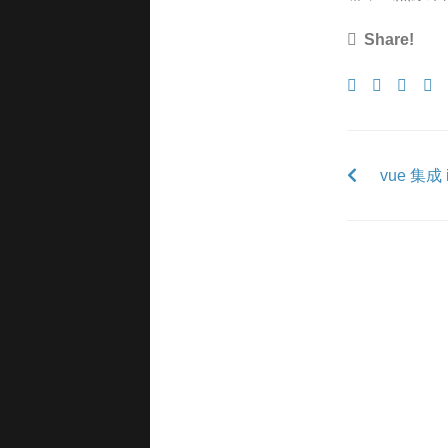
Share!
Share
Tweet
Shar
P
on
on
to
Facebook
Goog
T
vue 集成 