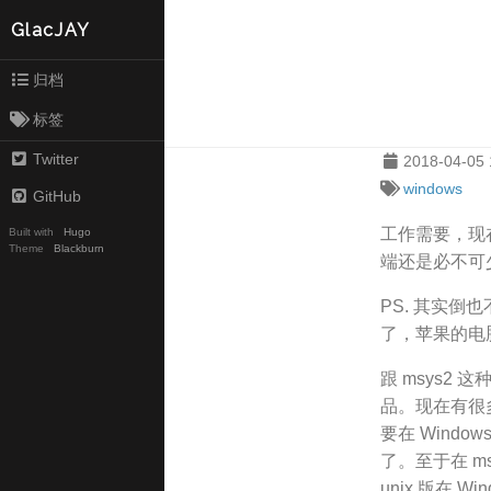
GlacJAY
归档
标签
Twitter
2018-04-05 
windows
GitHub
工作需要，现在
Built with
Hugo
Theme
Blackburn
端还是必不可
PS. 其实倒
了，苹果的电脑
跟 msys2 这
品。现在有很多
要在 Windo
了。至于在 m
unix 版在 W