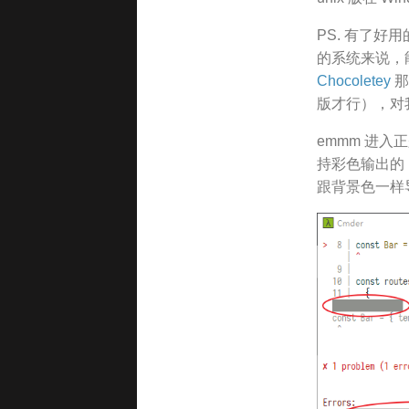
PS. 有了好
的系统来说，
Chocoletey
那
版才行），对
emmm 进入正
持彩色输出的，
跟背景色一样